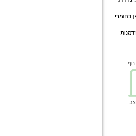
 דופן בחומרי
זדמנות
נוף
צב